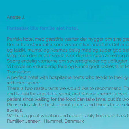
Anette J.
Fantastisk lille familie ejet hotel.
Perfekt hotel med gæstfrie værter der hygger om sine gæ
Der er to restauranter som vi varmt kan anbefale. Det er den
og taiziki, mums) og Kosmas dejlig mad og super god be
lang, men den er det værd, især den lille søde anretning
Spørg endelig værterne om seværdigheder og udflugter 
Vi havde en vidunderlig ferie og kunne godt lokkes til at
Translation:
A perfect hotel with hospitable hosts who tends to their
with nice space.
There is two restaurants we would like to recommend. The I
and tzakiki for appetites, yum), and Kosmas which serves
patient since waiting for the food can take time, but it's wo
Please do ask the hosts about places and things to see etc
always.
We had a great vacation and could easily find ourselves 
Familien Jensen , Hammel, Denmark.