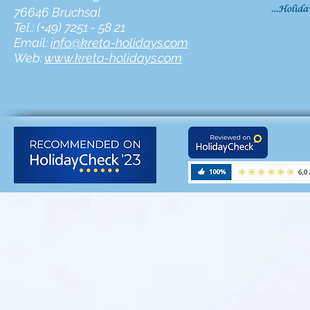
76646 Bruchsal
Tel.: (+49) 7251 - 58 21
Email:
info@kreta-holidays.com
Web:
www.kreta-holidays.com