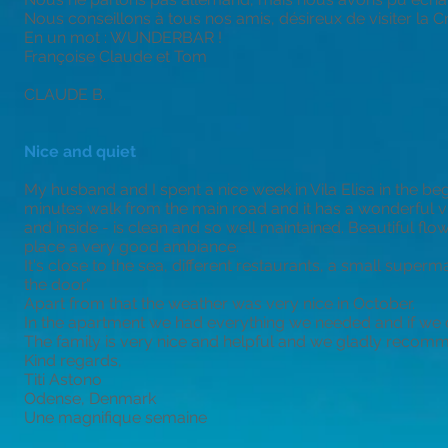
Nous conseillons à tous nos amis, désireux de visiter la Crè
En un mot : WUNDERBAR !
Françoise Claude et Tom
CLAUDE B.
Nice and quiet
My husband and I spent a nice week in Vila Elisa in the begi
minutes walk from the main road and it has a wonderful vi
and inside - is clean and so well maintained. Beautiful fl
place a very good ambiance.
It's close to the sea, different restaurants, a small superm
the door."
Apart from that the weather was very nice in October.
In the apartment we had everything we needed and if we d
The family is very nice and helpful and we gladly recomme
Kind regards,
Titi Astono
Odense, Denmark
Une magnifique semaine