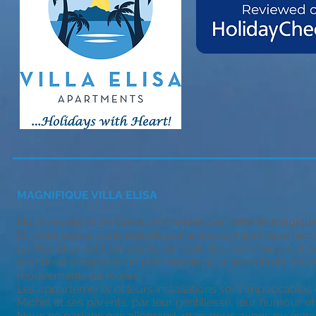
MAGNIFIQUE VILLA ELISA
Nous revenons de Crète… enchantés par cette île magique,
Et notre séjour a été embelli par la très sympathique famil
La Villa Elisa est bien située, non loin des commerces et 
grande et comporte un petit bassin pour les enfants. Situ
mouvements de foules.
Les appartements et leurs installations sont impeccables e
Michel et ses parents, par leur gentillesse, leur humour et
Nous ne parlons pas allemand, mais nous avons pu échang