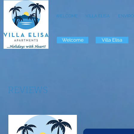
WELCOME
VILLA ELISA
ENVIRO
Welcome
Villa Elisa
REVIEWS