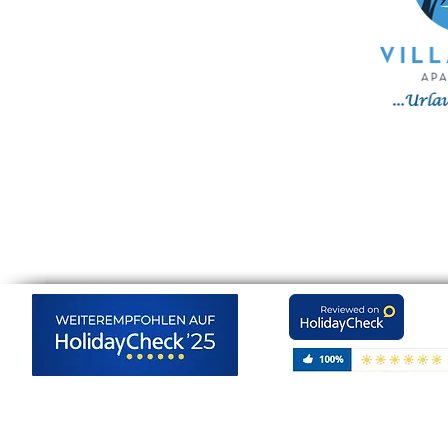
Familie Humbert
Biffachstraße 30
76646 Bruchsal
Tel.: (+49) 7251 - 58 21
Email:
info@kreta-holidays.com
Web:
www.kreta-holidays.com