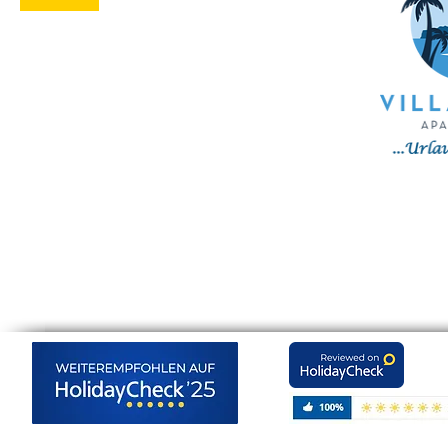
KONTAKT IN DEUTSCHLAND
Familie Humbert
Biffachstraße 30
76646 Bruchsal
Tel.: (+49) 7251 - 58 21
Email:
info@kreta-holidays.com
Web:
www.kreta-holidays.com